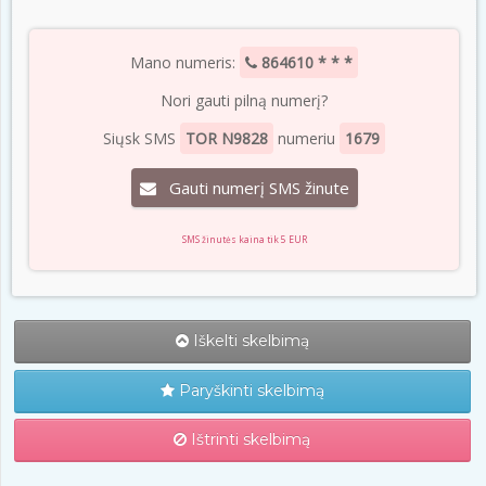
Mano numeris:
864610 * * *
Nori gauti pilną numerį?
Siųsk SMS
TOR N9828
numeriu
1679
Gauti numerį SMS žinute
SMS žinutės kaina tik 5 EUR
Iškelti skelbimą
Paryškinti skelbimą
Ištrinti skelbimą