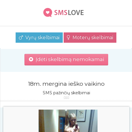
Vyrų skelbimai
Moterų skelbimai
Įdėti skelbimą nemokamai
18m. mergina ieško vaikino
SMS pažinčių skelbimai