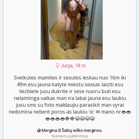
Jurga, 18 m.
Sveikutes mamites ir sesutes ieskau nuo 16m iki
49m esu jauna katyte miestu sexsas laiziti esu
liezbiete jusu dukrite ir sese nuoru buti esu
nelaiminga vaikas man ira labai jauna esu laukiu
jusu sms su foto maldaujiu parasikit man vyrai
nedomina nebent poros as laukiu ☏ ✉ mano nr👄👄
👄👄👄👄🍓🍓😭😭😭😭
Mergina iš Šakių ieško merginos.
Numeris patikrintas