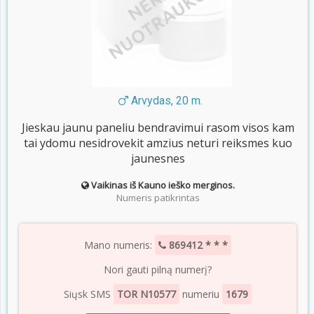
Arvydas, 20 m.
Jieskau jaunu paneliu bendravimui rasom visos kam
tai ydomu nesidrovekit amzius neturi reiksmes kuo
jaunesnes
Vaikinas iš Kauno ieško merginos.
Numeris patikrintas
Mano numeris:
869412 * * *
Nori gauti pilną numerį?
Siųsk SMS
TOR N10577
numeriu
1679