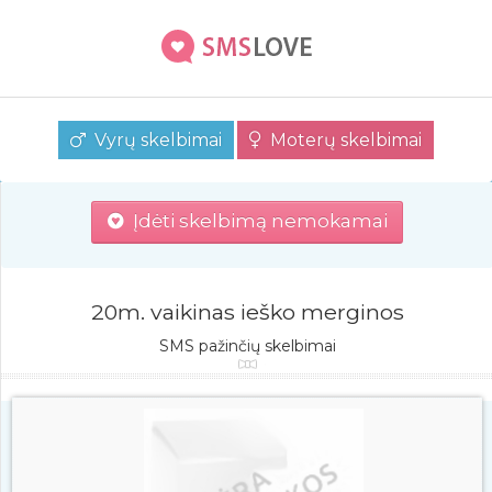
Vyrų skelbimai
Moterų skelbimai
Įdėti skelbimą nemokamai
20m. vaikinas ieško merginos
SMS pažinčių skelbimai