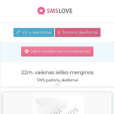
Vyrų skelbimai
Moterų skelbimai
Įdėti skelbimą nemokamai
22m. vaikinas ieško merginos
SMS pažinčių skelbimai