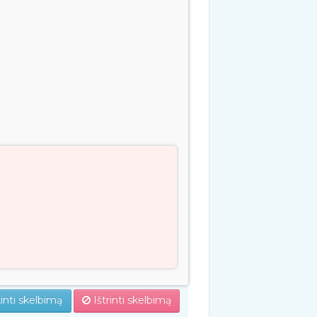
inti skelbimą
Ištrinti skelbimą