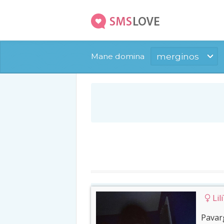
merginos
Mane domina
Lil
Pavarg