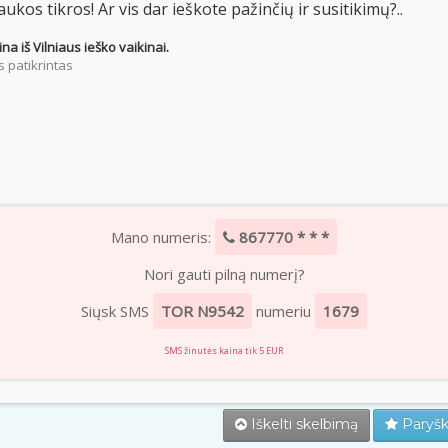
ukos tikros! Ar vis dar ieškote pažinčių ir susitikimų?..
na iš Vilniaus ieško vaikinai.
 patikrintas
Mano numeris:
867770 * * *
Nori gauti pilną numerį?
Siųsk SMS
TOR N9542
numeriu
1679
SMS žinutės kaina tik 5 EUR
Iškelti skelbimą
Paryšk