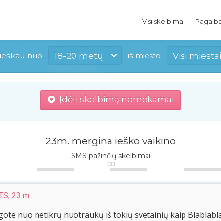
Visi skelbimai
Pagalb
18-20 metų
Visi miestai
ieškau nuo
iš miesto
Įdėti skelbimą nemokamai
23m. mergina ieško vaikino
SMS pažinčių skelbimai
iTS, 23 m.
ote nuo netikrų nuotraukų iš tokių svetainių kaip Blablabla?