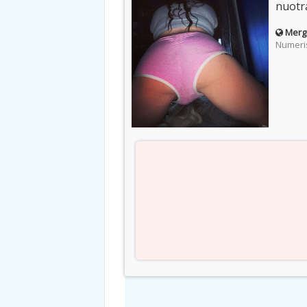
nuotra
Mergi
Numeris