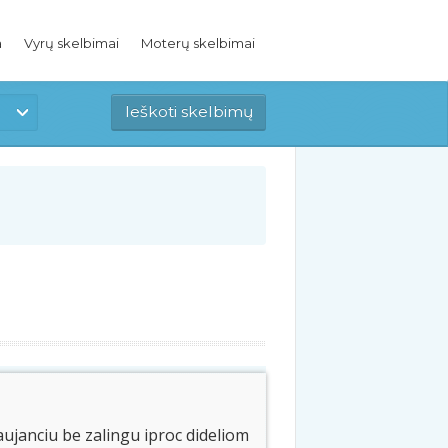
a
Vyrų skelbimai
Moterų skelbimai
ujanciu be zalingu iproc dideliom