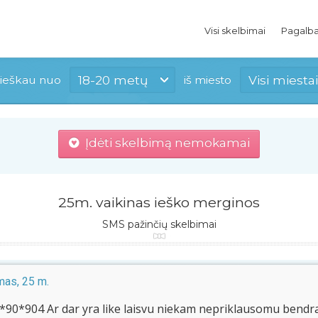
Visi skelbimai
Pagalb
18-20 metų
Visi miestai
ieškau nuo
iš miesto
Įdėti skelbimą nemokamai
25m. vaikinas ieško merginos
SMS pažinčių skelbimai
as, 25 m.
*90*904 Ar dar yra like laisvu niekam nepriklausomu bendra