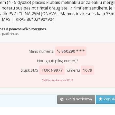
em (4 - 5 dydzio) placeis klubais melinakiu ar zaleakiu merg
 noretu susipazint rimtai draugistei ir rimtiem santikem. Jei
tatik PVZ : ''LINA 25M JONAVA''. Mamos ir viresnes kaip 35m -
IMAS TIKRAS 86*02*90*904
nas iš Jonavos ieško merginos.
 patikrintas
Mano numeris:
860290 * * *
Nori gauti pilną numerį?
Siųsk SMS
TOR N9977
numeriu
1679
SMS žinutės kaina tik 5 EUR
Iškelti skelbimą
Paryšk