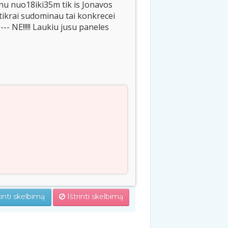
inu nuo18iki35m tik is Jonavos
 tikrai sudominau tai konkrecei
-- NE!!!!! Laukiu jusu paneles
inti skelbimą
Ištrinti skelbimą