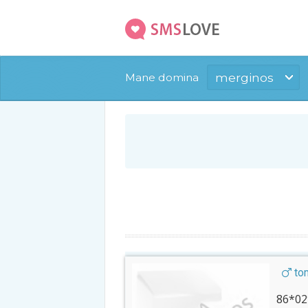
merginos
Mane domina
tom
86*02