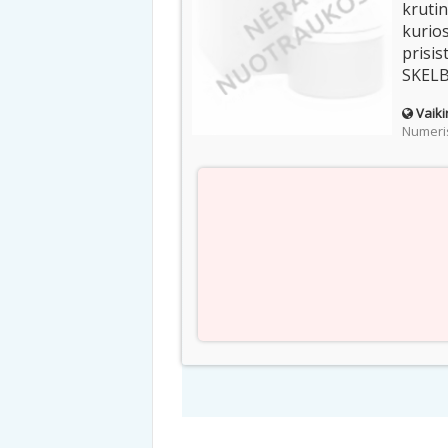
krutin
kurios
prisis
SKELB
Vaiki
Numeris