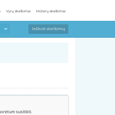
a
Vyrų skelbimai
Moterų skelbimai
norėtum susitikti.