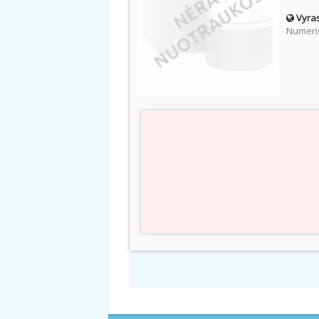
Vyras
Numeris