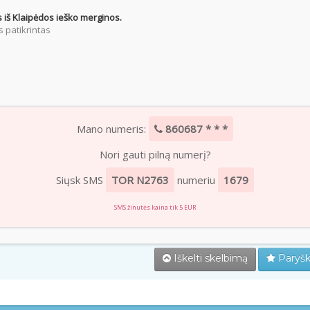
 iš Klaipėdos ieško merginos.
 patikrintas
Mano numeris:
860687 * * *
Nori gauti pilną numerį?
Siųsk SMS
TOR N2763
numeriu
1679
SMS žinutės kaina tik 5 EUR
Iškelti skelbimą
Paryšk