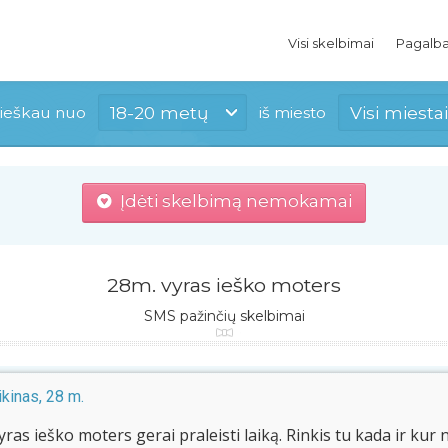
Visi skelbimai
Pagalb
18-20 metų
Visi miestai
ieškau nuo
iš miesto
Įdėti skelbimą nemokamai
28m. vyras ieško moters
SMS pažinčių skelbimai
kinas, 28 m.
ras ieško moters gerai praleisti laiką. Rinkis tu kada ir kur 