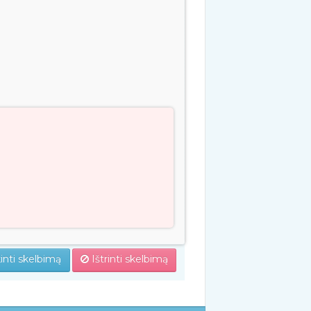
inti skelbimą
Ištrinti skelbimą