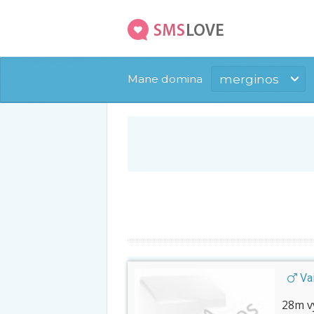
merginos
Mane domina
Vai
28m vy