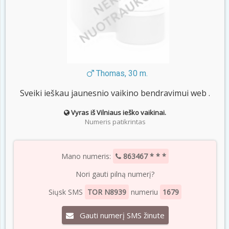
Thomas, 30 m.
Sveiki ieškau jaunesnio vaikino bendravimui web .
Vyras iš Vilniaus ieško vaikinai.
Numeris patikrintas
Mano numeris:
863467 * * *
Nori gauti pilną numerį?
Siųsk SMS
TOR N8939
numeriu
1679
Gauti numerį SMS žinute