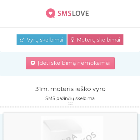
Vyrų skelbimai
Moterų skelbimai
Įdėti skelbimą nemokamai
31m. moteris ieško vyro
SMS pažinčių skelbimai