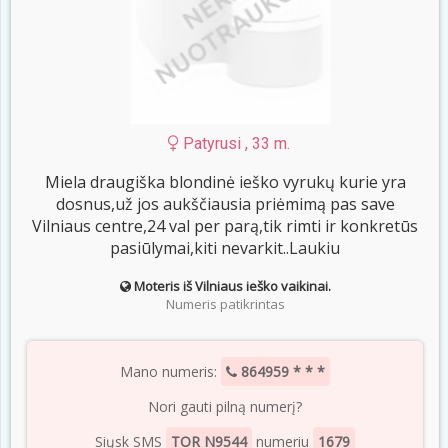
Patyrusi , 33 m.
Miela draugiška blondinė ieško vyrukų kurie yra
dosnus,už jos aukščiausia priėmimą pas save
Vilniaus centre,24 val per parą,tik rimti ir konkretūs
pasiūlymai,kiti nevarkit..Laukiu
Moteris iš Vilniaus ieško vaikinai.
Numeris patikrintas
Mano numeris:
864959 * * *
Nori gauti pilną numerį?
Siųsk SMS
TOR N9544
numeriu
1679