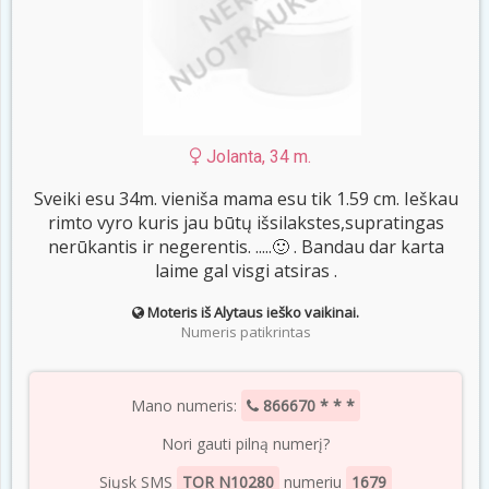
Jolanta, 34 m.
Sveiki esu 34m. vieniša mama esu tik 1.59 cm. Ieškau
rimto vyro kuris jau būtų išsilakstes,supratingas
nerūkantis ir negerentis. .....🙂 . Bandau dar karta
laime gal visgi atsiras .
Moteris iš Alytaus ieško vaikinai.
Numeris patikrintas
Mano numeris:
866670 * * *
Nori gauti pilną numerį?
Siųsk SMS
TOR N10280
numeriu
1679