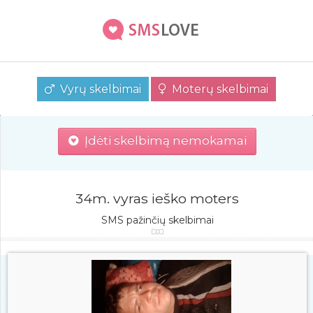
Vyrų skelbimai
Moterų skelbimai
Įdėti skelbimą nemokamai
34m. vyras ieško moters
SMS pažinčių skelbimai