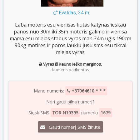
Evaldas, 34 m.
Laba moteris esu vienisas liutas katynas ieskau
panos nuo 30m iki 35m moteris galimo ir vienisa
mama esu mielas stabus vyras man 34m ugis 190cm
90kg motires ir poros laukiu jusu sms esu tikrai
mielas vyras
Vyras iš Kauno ieško merginos.
Numeris patikrintas
Mano numeris:
+37064610 * * *
Nori gauti pilną numerį?
Siųsk SMS
TOR N10395
numeriu
1679
Gauti numerį SMS žinute