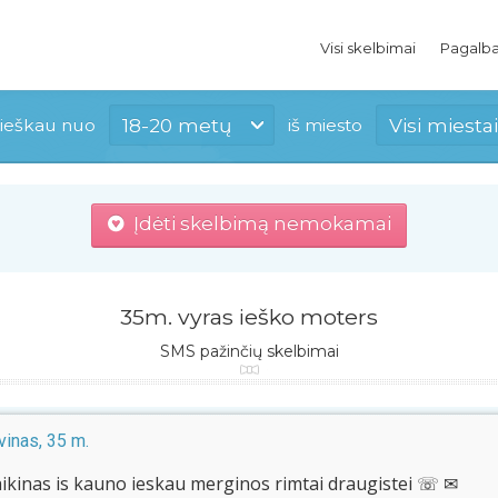
Visi skelbimai
Pagalb
18-20 metų
Visi miestai
ieškau nuo
iš miesto
Įdėti skelbimą nemokamai
35m. vyras ieško moters
SMS pažinčių skelbimai
inas, 35 m.
aikinas is kauno ieskau merginos rimtai draugistei ☏ ✉