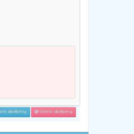
inti skelbimą
Ištrinti skelbimą