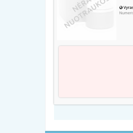
Vyras
Numeris