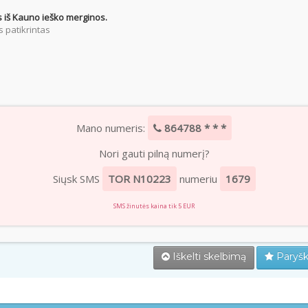
 iš Kauno ieško merginos.
 patikrintas
Mano numeris:
864788 * * *
Nori gauti pilną numerį?
Siųsk SMS
TOR N10223
numeriu
1679
SMS žinutės kaina tik 5 EUR
Iškelti skelbimą
Paryšk