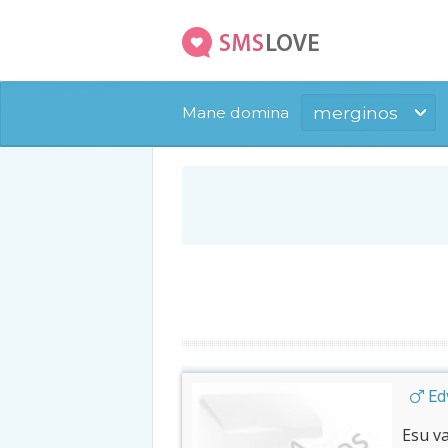
merginos
Mane domina
Edv
Esu v