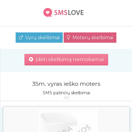
Vyrų skelbimai
Moterų skelbimai
Įdėti skelbimą nemokamai
35m. vyras ieško moters
SMS pažinčių skelbimai