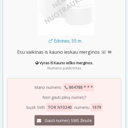
Edvinas, 35 m.
Esu vaikinas is kauno ieskau merginos ☏ ✉
Vyras iš Kauno ieško merginos.
Numeris patikrintas
Mano numeris:
864788 * * *
Nori gauti pilną numerį?
Siųsk SMS
TOR N10240
numeriu
1679
Gauti numerį SMS žinute