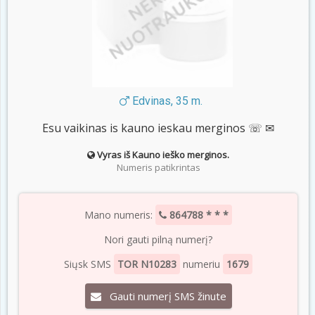
Edvinas, 35 m.
Esu vaikinas is kauno ieskau merginos ☏ ✉
Vyras iš Kauno ieško merginos.
Numeris patikrintas
Mano numeris:
864788 * * *
Nori gauti pilną numerį?
Siųsk SMS
TOR N10283
numeriu
1679
Gauti numerį SMS žinute