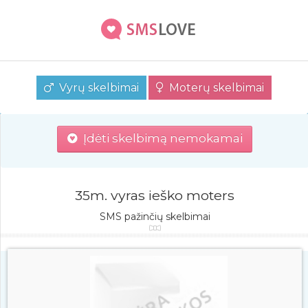
Vyrų skelbimai
Moterų skelbimai
Įdėti skelbimą nemokamai
35m. vyras ieško moters
SMS pažinčių skelbimai