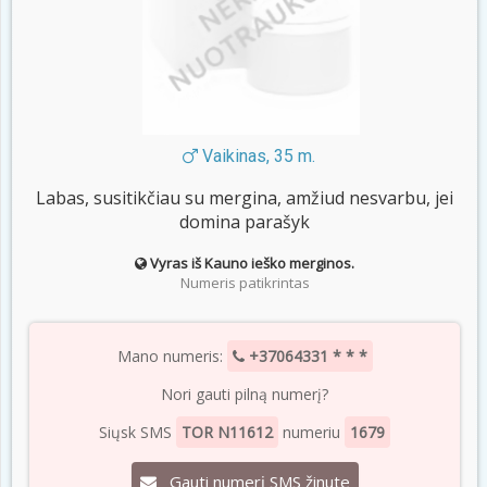
Vaikinas, 35 m.
Labas, susitikčiau su mergina, amžiud nesvarbu, jei
domina parašyk
Vyras iš Kauno ieško merginos.
Numeris patikrintas
Mano numeris:
+37064331 * * *
Nori gauti pilną numerį?
Siųsk SMS
TOR N11612
numeriu
1679
Gauti numerį SMS žinute