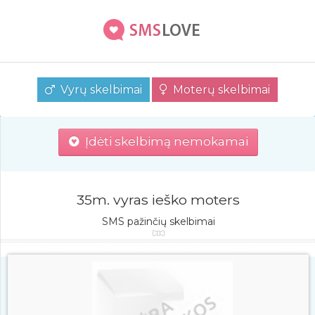
Vyrų skelbimai
Moterų skelbimai
Įdėti skelbimą nemokamai
35m. vyras ieško moters
SMS pažinčių skelbimai