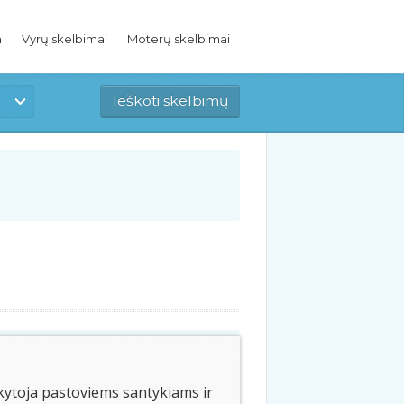
a
Vyrų skelbimai
Moterų skelbimai
kytoja pastoviems santykiams ir