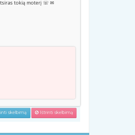
atsiras tokią moterį ☏ ✉
inti skelbimą
Ištrinti skelbimą