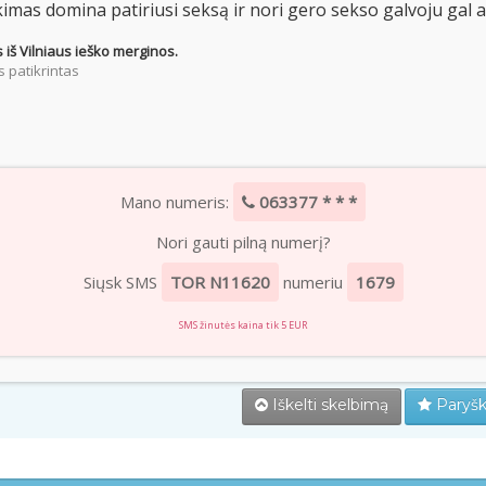
kimas domina patiriusi seksą ir nori gero sekso galvoju gal 
 iš Vilniaus ieško merginos.
 patikrintas
Mano numeris:
063377 * * *
Nori gauti pilną numerį?
Siųsk SMS
TOR N11620
numeriu
1679
SMS žinutės kaina tik 5 EUR
Iškelti skelbimą
Paryšk