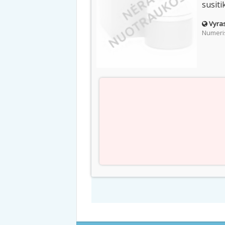
susiti
Vyras
Numeris