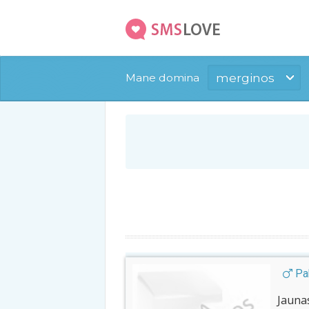
merginos
Mane domina
Pak
Jauna