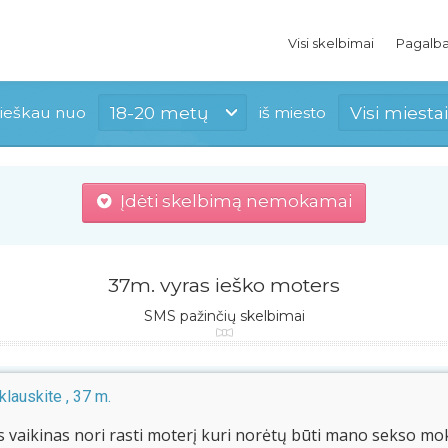
Visi skelbimai
Pagalb
18-20 metų
Visi miestai
ieškau nuo
iš miesto
Įdėti skelbimą nemokamai
37m. vyras ieško moters
SMS pažinčių skelbimai
lauskite , 37 m.
s vaikinas nori rasti moterį kuri norėtų būti mano sekso mo