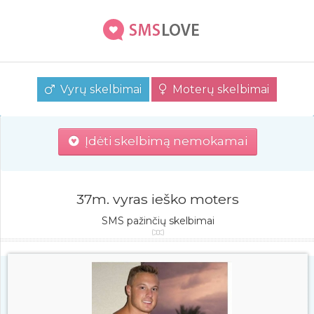
Vyrų skelbimai
Moterų skelbimai
Įdėti skelbimą nemokamai
37m. vyras ieško moters
SMS pažinčių skelbimai