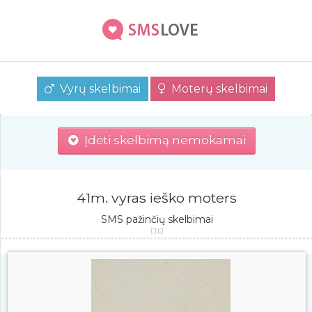
Vyrų skelbimai
Moterų skelbimai
Įdėti skelbimą nemokamai
41m. vyras ieško moters
SMS pažinčių skelbimai