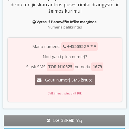
dirbu ten jieskau antros pusės rimtai draugystei ir
šeimos kurimui
Vyras iš Panevėžio ieško merginos.
Numeris patikrintas
Mano numeris:
+4550352 * * *
Nori gauti pilną numerį?
Siųsk SMS
TOR N10625
numeriu
1679
Gauti numerį SMS žinute
SMS žinutės kaina tik 5 EUR
Iškelti skelbimą