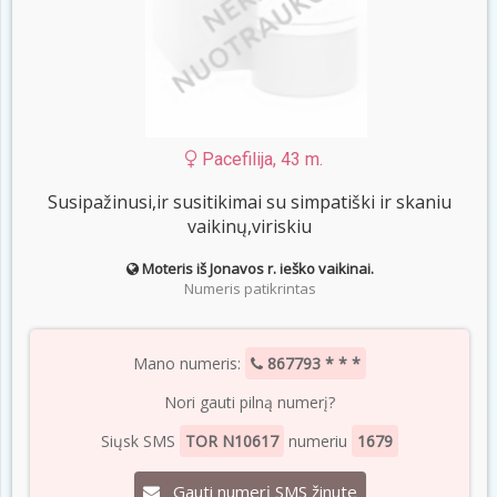
Pacefilija, 43 m.
Susipažinusi,ir susitikimai su simpatiški ir skaniu
vaikinų,viriskiu
Moteris iš Jonavos r. ieško vaikinai.
Numeris patikrintas
Mano numeris:
867793 * * *
Nori gauti pilną numerį?
Siųsk SMS
TOR N10617
numeriu
1679
Gauti numerį SMS žinute