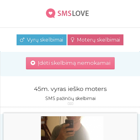
Vyrų skelbimai
Moterų skelbimai
Įdėti skelbimą nemokamai
45m. vyras ieško moters
SMS pažinčių skelbimai