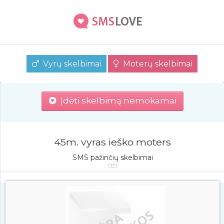
Vyrų skelbimai
Moterų skelbimai
Įdėti skelbimą nemokamai
45m. vyras ieško moters
SMS pažinčių skelbimai