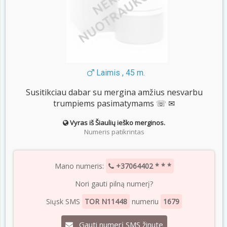
Laimis , 45 m.
Susitikciau dabar su mergina amžius nesvarbu
trumpiems pasimatymams ☏ ✉
Vyras iš Šiaulių ieško merginos.
Numeris patikrintas
Mano numeris:
+37064402 * * *
Nori gauti pilną numerį?
Siųsk SMS
TOR N11448
numeriu
1679
Gauti numerį SMS žinute