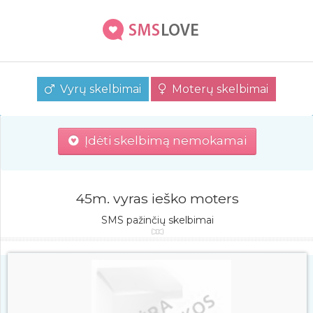
Vyrų skelbimai
Moterų skelbimai
Įdėti skelbimą nemokamai
45m. vyras ieško moters
SMS pažinčių skelbimai