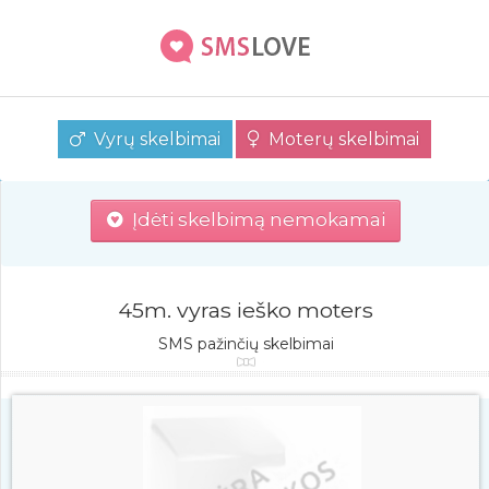
Vyrų skelbimai
Moterų skelbimai
Įdėti skelbimą nemokamai
45m. vyras ieško moters
SMS pažinčių skelbimai