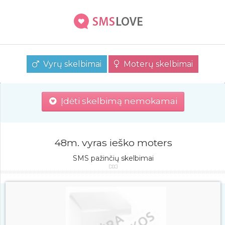
Vyrų skelbimai
Moterų skelbimai
Įdėti skelbimą nemokamai
48m. vyras ieško moters
SMS pažinčių skelbimai