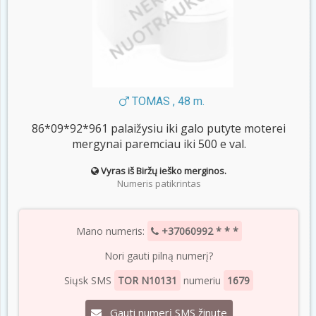
TOMAS , 48 m.
86*09*92*961 palaižysiu iki galo putyte moterei
mergynai paremciau iki 500 e val.
Vyras iš Biržų ieško merginos.
Numeris patikrintas
Mano numeris:
+37060992 * * *
Nori gauti pilną numerį?
Siųsk SMS
TOR N10131
numeriu
1679
Gauti numerį SMS žinute