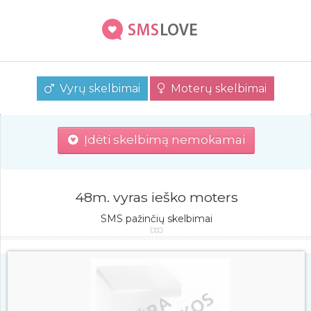
Vyrų skelbimai
Moterų skelbimai
Įdėti skelbimą nemokamai
48m. vyras ieško moters
SMS pažinčių skelbimai