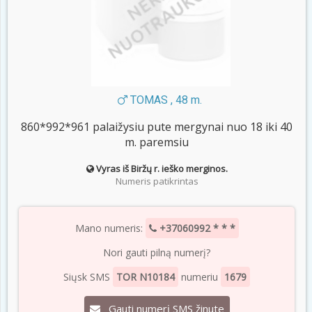
TOMAS , 48 m.
860*992*961 palaižysiu pute mergynai nuo 18 iki 40
m. paremsiu
Vyras iš Biržų r. ieško merginos.
Numeris patikrintas
Mano numeris:
+37060992 * * *
Nori gauti pilną numerį?
Siųsk SMS
TOR N10184
numeriu
1679
Gauti numerį SMS žinute