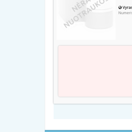
Vyras
Numeris