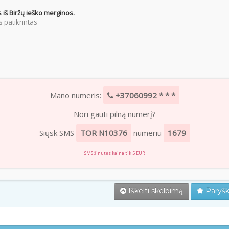
 iš Biržų ieško merginos.
 patikrintas
Mano numeris:
+37060992 * * *
Nori gauti pilną numerį?
Siųsk SMS
TOR N10376
numeriu
1679
SMS žinutės kaina tik 5 EUR
Iškelti skelbimą
Paryšk