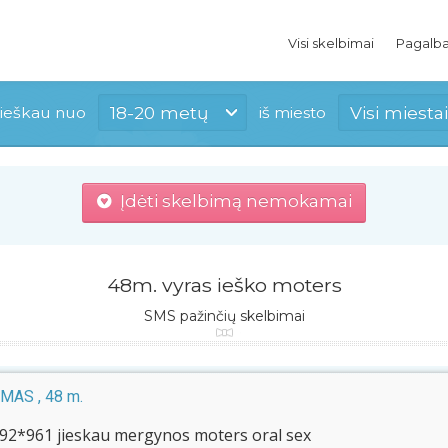
Visi skelbimai
Pagalb
18-20 metų
Visi miestai
ieškau nuo
iš miesto
Įdėti skelbimą nemokamai
48m. vyras ieško moters
SMS pažinčių skelbimai
MAS , 48 m.
92*961 jieskau mergynos moters oral sex