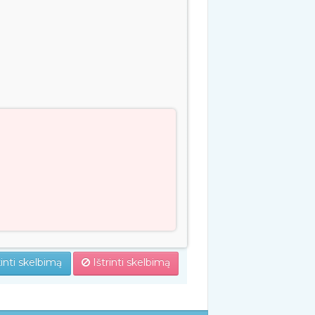
inti skelbimą
Ištrinti skelbimą