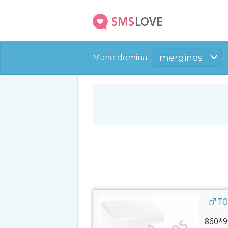
merginos
Mane domina
TO
860*9