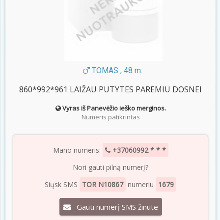
TOMAS , 48 m.
860*992*961 LAIŽAU PUTYTES PAREMIU DOSNEI
Vyras iš Panevėžio ieško merginos.
Numeris patikrintas
Mano numeris:
+37060992 * * *
Nori gauti pilną numerį?
Siųsk SMS
TOR N10867
numeriu
1679
Gauti numerį SMS žinute