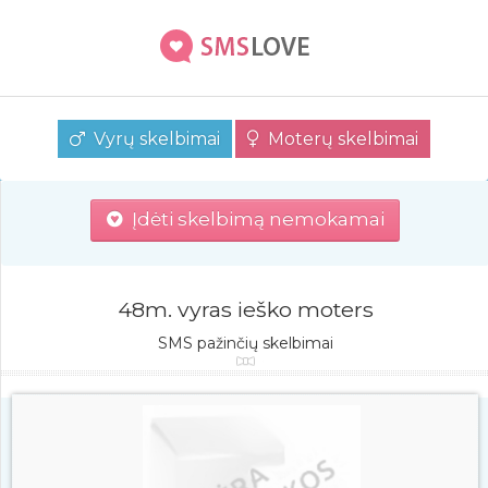
Vyrų skelbimai
Moterų skelbimai
Įdėti skelbimą nemokamai
48m. vyras ieško moters
SMS pažinčių skelbimai