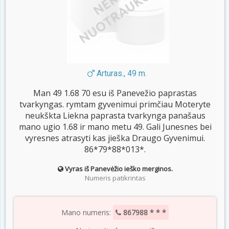
Arturas., 49 m.
Man 49 1.68 70 esu iš Panevežio paprastas
tvarkyngas. rymtam gyvenimui primčiau Moteryte
neukškta Liekna paprasta tvarkynga panašaus
mano ugio 1.68 ir mano metu 49. Gali Junesnes bei
vyresnes atrasyti kas jieška Draugo Gyvenimui.
86*79*88*013*.
Vyras iš Panevėžio ieško merginos.
Numeris patikrintas
Mano numeris:
867988 * * *