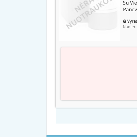
Su Vi
Panev
Vyras
Numeris