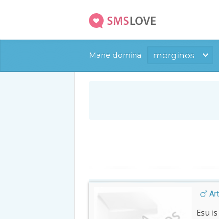
merginos
Mane domina
Art
Esu i