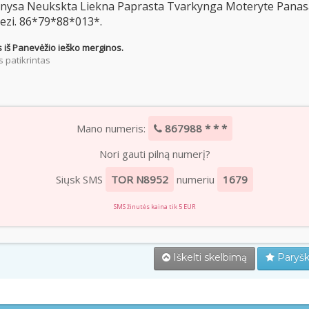
enysa Neukskta Liekna Paprasta Tvarkynga Moteryte Panas
ezi. 86*79*88*013*.
 iš Panevėžio ieško merginos.
 patikrintas
Mano numeris:
867988 * * *
Nori gauti pilną numerį?
Siųsk SMS
TOR N8952
numeriu
1679
SMS žinutės kaina tik 5 EUR
Iškelti skelbimą
Paryšk