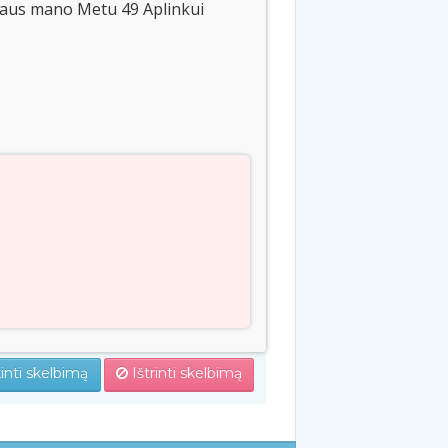
aus mano Metu 49 Aplinkui
inti skelbimą
Ištrinti skelbimą