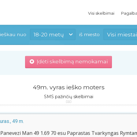
Visi skelbimai
Pagalb
18-20 metų
Visi miestai
ieškau nuo
iš miesto
Įdėti skelbimą nemokamai
49m. vyras ieško moters
SMS pažinčių skelbimai
uras., 49 m.
s Panevezi Man 49 1.69 70 esu Paprastas Tvarkyngas Rymtam