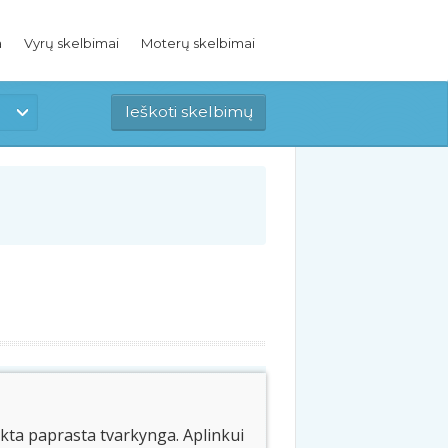
a
Vyrų skelbimai
Moterų skelbimai
škta paprasta tvarkynga. Aplinkui