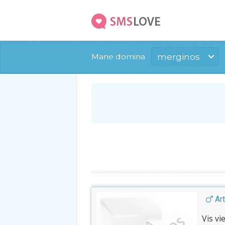
merginos
Mane domina
Art
Vis vi