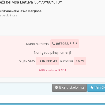
ži bei visa Lietuva. 86*79*88*013*.
 iš Panevėžio ieško merginos.
 patikrintas
Mano numeris:
867988 * * *
Nori gauti pilną numerį?
Siųsk SMS
TOR N9143
numeriu
1679
SMS žinutės kaina tik 5 EUR
Iškelti skelbimą
Paryšk