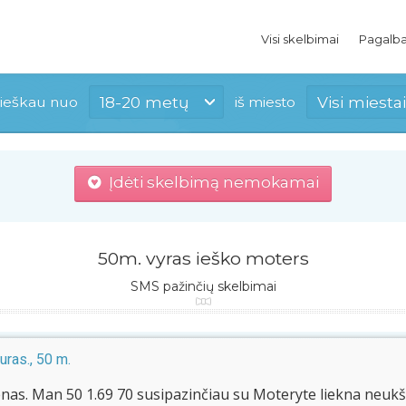
Visi skelbimai
Pagalb
18-20 metų
Visi miestai
ieškau nuo
iš miesto
Įdėti skelbimą nemokamai
50m. vyras ieško moters
SMS pažinčių skelbimai
uras., 50 m.
enas. Man 50 1.69 70 susipazinčiau su Moteryte liekna neuk