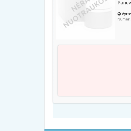
Paneve
Vyras
Numeris