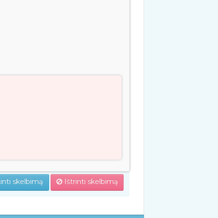
inti skelbimą
Ištrinti skelbimą