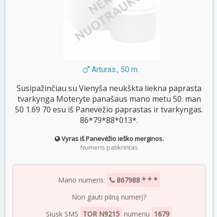
Arturas., 50 m.
Susipažinčiau su Vienyša neukškta liekna paprasta
tvarkynga Moteryte panašaus mano metu 50. man
50 1.69 70 esu iš Panevežio paprastas ir tvarkyngas.
86*79*88*013*.
Vyras iš Panevėžio ieško merginos.
Numeris patikrintas
Mano numeris:
867988 * * *
Nori gauti pilną numerį?
Siųsk SMS
TOR N9215
numeriu
1679