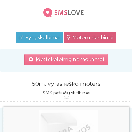
Vyrų skelbimai
Moterų skelbimai
Įdėti skelbimą nemokamai
50m. vyras ieško moters
SMS pažinčių skelbimai