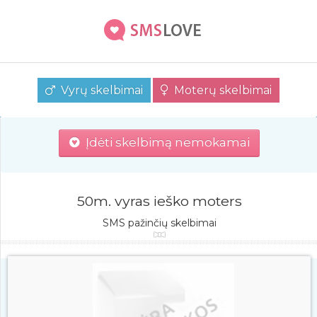
Vyrų skelbimai
Moterų skelbimai
Įdėti skelbimą nemokamai
50m. vyras ieško moters
SMS pažinčių skelbimai