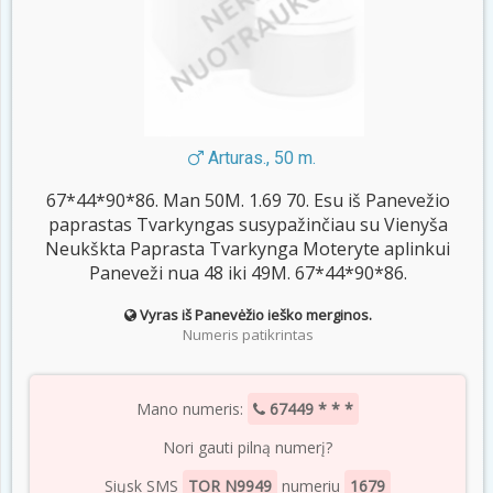
Arturas., 50 m.
67*44*90*86. Man 50M. 1.69 70. Esu iš Panevežio
paprastas Tvarkyngas susypažinčiau su Vienyša
Neukškta Paprasta Tvarkynga Moteryte aplinkui
Paneveži nua 48 iki 49M. 67*44*90*86.
Vyras iš Panevėžio ieško merginos.
Numeris patikrintas
Mano numeris:
67449 * * *
Nori gauti pilną numerį?
Siųsk SMS
TOR N9949
numeriu
1679