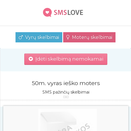
Vyrų skelbimai
Moterų skelbimai
Įdėti skelbimą nemokamai
50m. vyras ieško moters
SMS pažinčių skelbimai