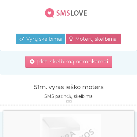
Vyrų skelbimai
Moterų skelbimai
Įdėti skelbimą nemokamai
51m. vyras ieško moters
SMS pažinčių skelbimai