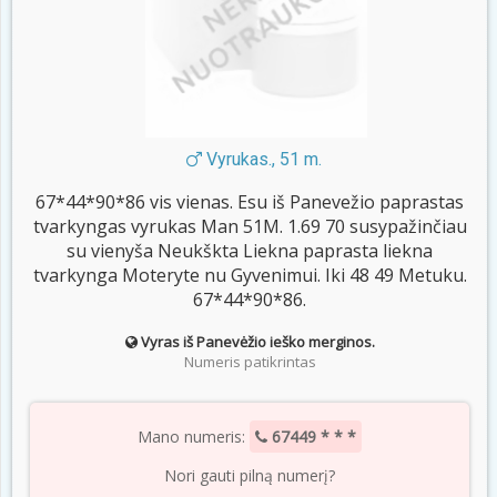
Vyrukas., 51 m.
67*44*90*86 vis vienas. Esu iš Panevežio paprastas
tvarkyngas vyrukas Man 51M. 1.69 70 susypažinčiau
su vienyša Neukškta Liekna paprasta liekna
tvarkynga Moteryte nu Gyvenimui. Iki 48 49 Metuku.
67*44*90*86.
Vyras iš Panevėžio ieško merginos.
Numeris patikrintas
Mano numeris:
67449 * * *
Nori gauti pilną numerį?