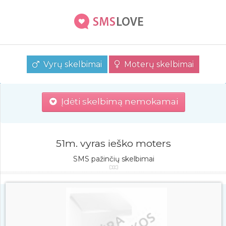
Vyrų skelbimai
Moterų skelbimai
Įdėti skelbimą nemokamai
51m. vyras ieško moters
SMS pažinčių skelbimai