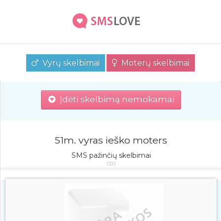
Vyrų skelbimai
Moterų skelbimai
Įdėti skelbimą nemokamai
51m. vyras ieško moters
SMS pažinčių skelbimai