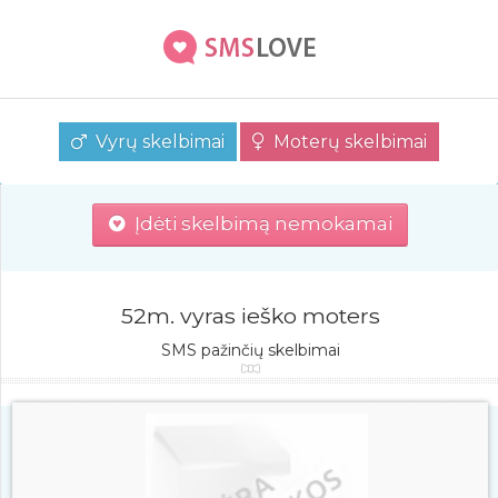
Vyrų skelbimai
Moterų skelbimai
Įdėti skelbimą nemokamai
52m. vyras ieško moters
SMS pažinčių skelbimai