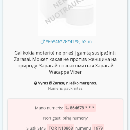
*86*46*78*41*5, 52 m.
Gal kokia moterité ne prieš į gamtą susipažinti.
Zarasai. Может какая не против женщина на
природу. Зарасай познакомиться Харасай
Wacappe Viber
Vyras iš Zarasų r. ieško merginos.
Numeris patikrintas
Mano numeris:
864678 * * *
Nori gauti pilną numerį?
Siųsk SMS
TOR N10868
numeriu
1679