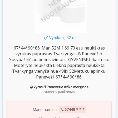
Vyrukas., 52 m.
67*44*90*86. Man 52M 1.69 70 esu neukšktas
vyrukas paprastas Tvarkyngas iš Paneveźio.
Susypažinčiau bendravimui ir GYVENIMUI kartu su
Moteryte neukškta Liekna paprasta neukškta
Tvarkynga vienyša nua 49iki 52Metuku aplinkui
Paneveži. 67*44*90*86.
Vyras iš Panevėžio ieško merginos.
Numeris patikrintas
Mano numeris:
67449 * * *