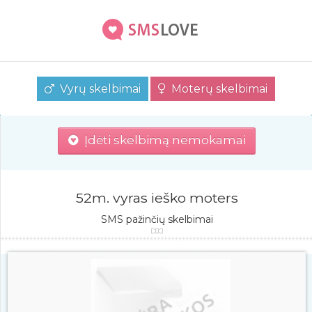
Vyrų skelbimai
Moterų skelbimai
Įdėti skelbimą nemokamai
52m. vyras ieško moters
SMS pažinčių skelbimai