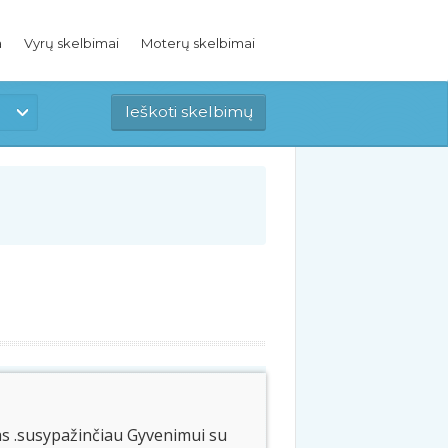
a
Vyrų skelbimai
Moterų skelbimai
s .susypažinčiau Gyvenimui su