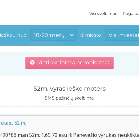
Visi skelbimai
Pagalb
18-20 metų
Visi miestai
ieškau nuo
iš miesto
Įdėti skelbimą nemokamai
52m. vyras ieško moters
SMS pažinčių skelbimai
ukas., 52 m.
*90*86 man 52m. 1.69 70 esu iš Panevežio vyrukas neukškta