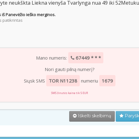
yte neukškta Liekna vienyša Tvarlynga nua 49 iki 52Metuku
 iš Panevėžio ieško merginos.
 patikrintas
Mano numeris:
67449 * * *
Nori gauti pilną numerį?
Siųsk SMS
TOR N11238
numeriu
1679
SMS žinutės kaina tik 5 EUR
Iškelti skelbimą
Paryšk