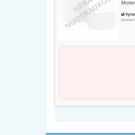
Moter
Vyras
Numeris