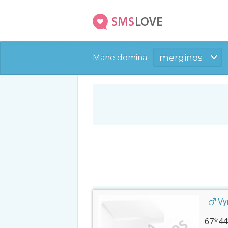
merginos
Mane domina
Vyr
67*44