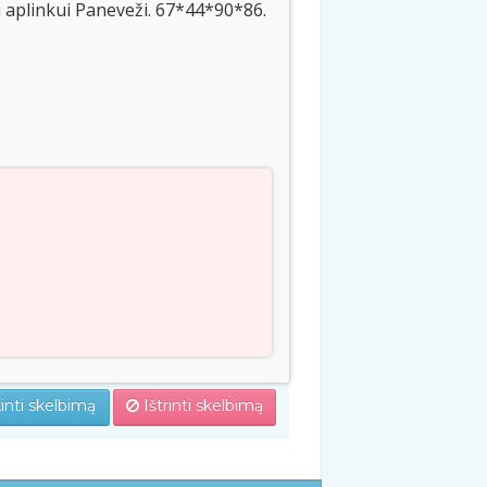
 aplinkui Paneveži. 67*44*90*86.
inti skelbimą
Ištrinti skelbimą