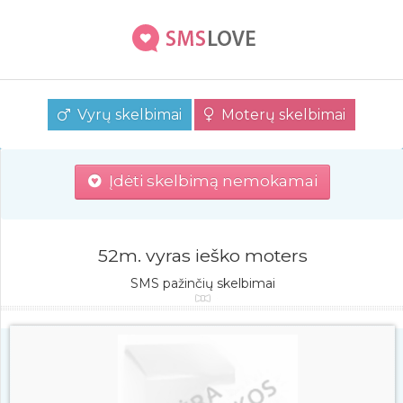
Vyrų skelbimai
Moterų skelbimai
Įdėti skelbimą nemokamai
52m. vyras ieško moters
SMS pažinčių skelbimai