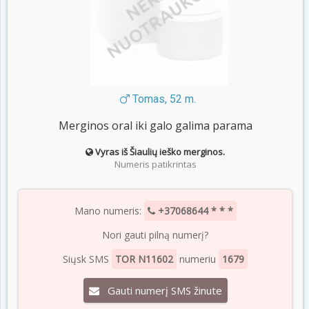
Tomas, 52 m.
Merginos oral iki galo galima parama
Vyras iš Šiaulių ieško merginos.
Numeris patikrintas
Mano numeris:
+37068644 * * *
Nori gauti pilną numerį?
Siųsk SMS
TOR N11602
numeriu
1679
Gauti numerį SMS žinute