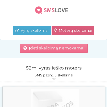
Vyrų skelbimai
Moterų skelbimai
Įdėti skelbimą nemokamai
52m. vyras ieško moters
SMS pažinčių skelbimai