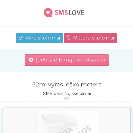
Vyrų skelbimai
Moterų skelbimai
Įdėti skelbimą nemokamai
52m. vyras ieško moters
SMS pažinčių skelbimai