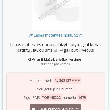
Labas moterytes noriu. 52 m.
Labas moterytes noriu palaizyt putyte , gal kuriai
patiktų , laukiu sms ☏ ✉ gali būt ir vedusi
Vyras iš Mažeikiai ieško merginos.
Numeris patikrintas
Mano numeris:
862187 * * *
Nori gauti pilną numerį?
Siųsk SMS
TOR N8222
numeriu
1679
Gauti numerį SMS žinute