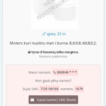
ignas, 52 m.
Moters kuri nusiktu man i burna. 8;;6:6:8:;4;6;8;6;2;.
Vyras iš Raseinių ieško merginos.
Numeris patikrintas
Mano numeris:
866846 * * *
Nori gauti pilną numerį?
Siųsk SMS
TOR N9166
numeriu
1679
Gauti numerį SMS žinute