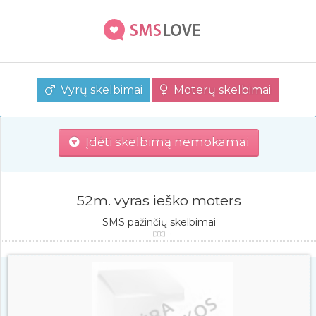
Vyrų skelbimai
Moterų skelbimai
Įdėti skelbimą nemokamai
52m. vyras ieško moters
SMS pažinčių skelbimai