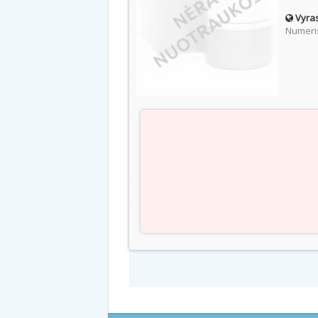
Vyras
Numeris