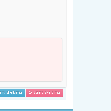
inti skelbimą
Ištrinti skelbimą