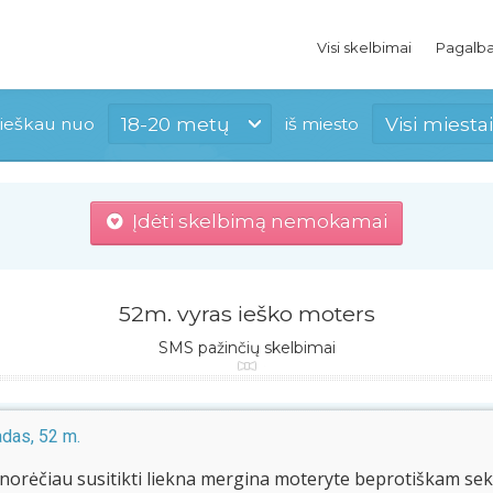
Visi skelbimai
Pagalb
18-20 metų
Visi miestai
ieškau nuo
iš miesto
Įdėti skelbimą nemokamai
52m. vyras ieško moters
SMS pažinčių skelbimai
das, 52 m.
norėčiau susitikti liekna mergina moteryte beprotiškam sek