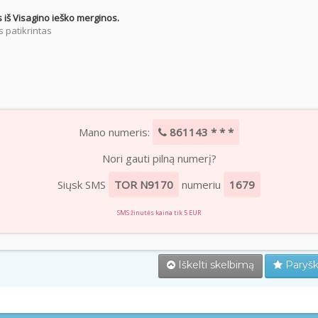
 iš Visagino ieško merginos.
 patikrintas
Mano numeris:
861143 * * *
Nori gauti pilną numerį?
Siųsk SMS
TOR N9170
numeriu
1679
SMS žinutės kaina tik 5 EUR
Iškelti skelbimą
Paryšk