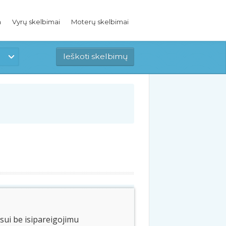
a
Vyrų skelbimai
Moterų skelbimai
sui be isipareigojimu