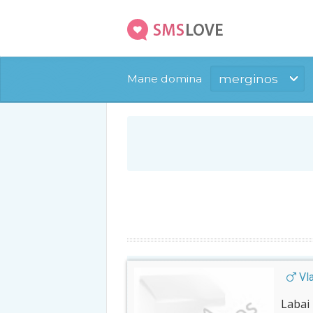
merginos
Mane domina
Vla
Labai 