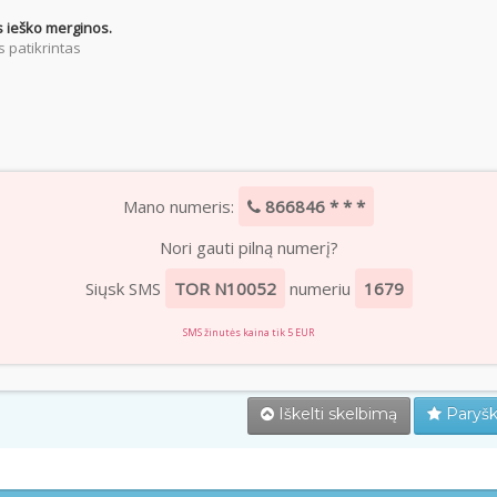
 ieško merginos.
 patikrintas
Mano numeris:
866846 * * *
Nori gauti pilną numerį?
Siųsk SMS
TOR N10052
numeriu
1679
SMS žinutės kaina tik 5 EUR
Iškelti skelbimą
Paryšk