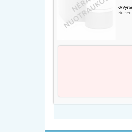
Vyras
Numeris