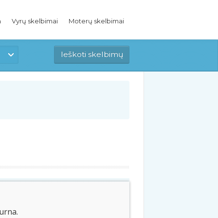
a
Vyrų skelbimai
Moterų skelbimai
burna.