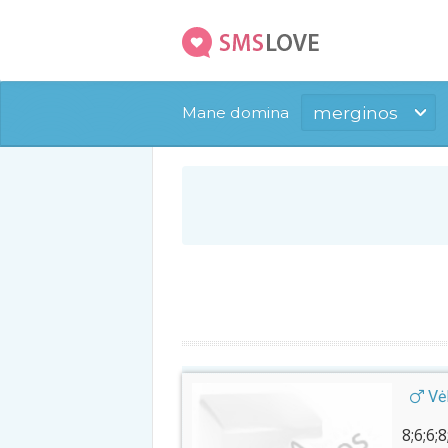
merginos
Mane domina
Vėl
8;6;6;