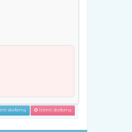
inti skelbimą
Ištrinti skelbimą