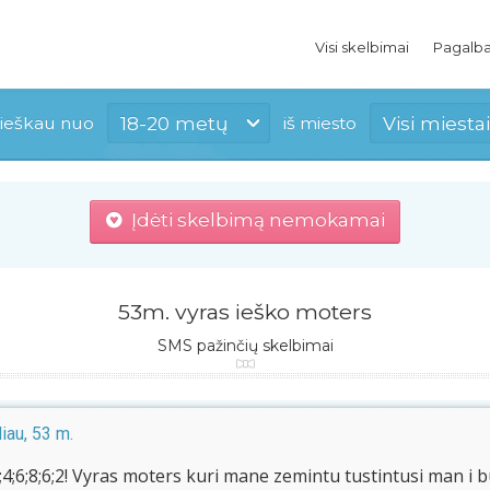
Visi skelbimai
Pagalb
18-20 metų
Visi miestai
ieškau nuo
iš miesto
Įdėti skelbimą nemokamai
53m. vyras ieško moters
SMS pažinčių skelbimai
iau, 53 m.
8;4;6;8;6;2! Vyras moters kuri mane zemintu tustintusi man i 