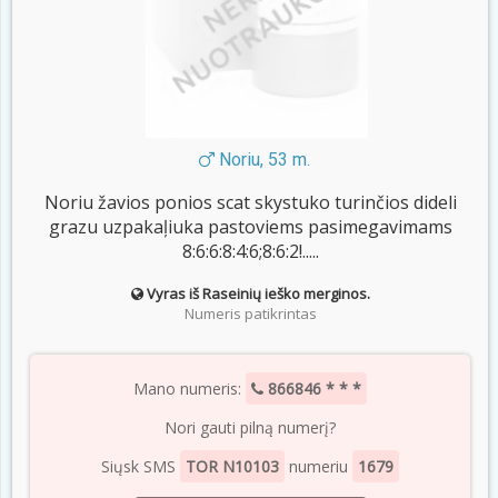
Noriu, 53 m.
Noriu žavios ponios scat skystuko turinčios dideli
grazu uzpakaļiuka pastoviems pasimegavimams
8:6:6:8:4:6;8:6:2!.....
Vyras iš Raseinių ieško merginos.
Numeris patikrintas
Mano numeris:
866846 * * *
Nori gauti pilną numerį?
Siųsk SMS
TOR N10103
numeriu
1679