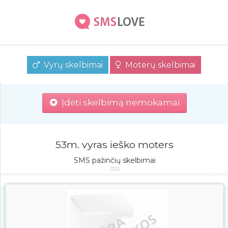
Vyrų skelbimai
Moterų skelbimai
Įdėti skelbimą nemokamai
53m. vyras ieško moters
SMS pažinčių skelbimai