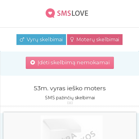
Vyrų skelbimai
Moterų skelbimai
Įdėti skelbimą nemokamai
53m. vyras ieško moters
SMS pažinčių skelbimai