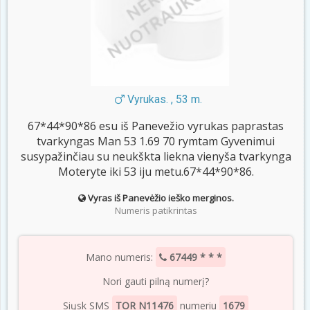
Vyrukas. , 53 m.
67*44*90*86 esu iš Panevežio vyrukas paprastas
tvarkyngas Man 53 1.69 70 rymtam Gyvenimui
susypažinčiau su neukškta liekna vienyša tvarkynga
Moteryte iki 53 iju metu.67*44*90*86.
Vyras iš Panevėžio ieško merginos.
Numeris patikrintas
Mano numeris:
67449 * * *
Nori gauti pilną numerį?
Siųsk SMS
TOR N11476
numeriu
1679