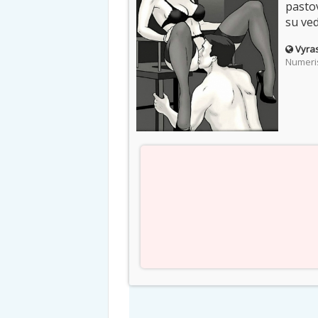
pasto
su ve
Vyras
Numeris