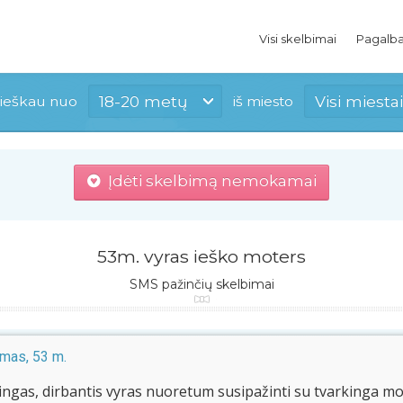
Visi skelbimai
Pagalb
18-20 metų
Visi miestai
ieškau nuo
iš miesto
Įdėti skelbimą nemokamai
53m. vyras ieško moters
SMS pažinčių skelbimai
mas, 53 m.
ingas, dirbantis vyras nuoretum susipažinti su tvarkinga m