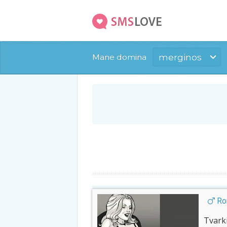
merginos
Mane domina
Ro
Tvark