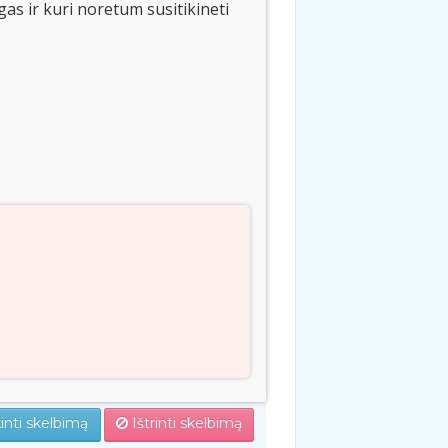
s ir kuri noretum susitikineti
inti skelbimą
Ištrinti skelbimą