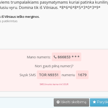
viems trumpalaikiams pasymatymams kuriai patinka kunilinga
dusiu vyru. Domina tik iš Vilniaus. *8*6*6*8*5*3*0*3*9*
 iš Vilniaus ieško merginos.
 patikrintas
Mano numeris:
866853 * * *
Nori gauti pilną numerį?
Siųsk SMS
TOR N9351
numeriu
1679
SMS žinutės kaina tik 5 EUR
Iškelti skelbimą
Paryšk