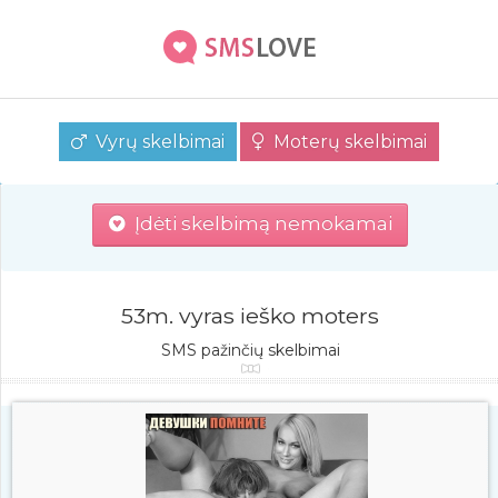
Vyrų skelbimai
Moterų skelbimai
Įdėti skelbimą nemokamai
53m. vyras ieško moters
SMS pažinčių skelbimai