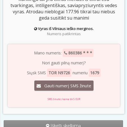
tvarkingas, intiligentiškas, saviapryziuryntis vedes
vyras. Atrodau nieblogai 177.96 tikrai tau niebus
geda susitikt su manimi
Vyras iš Vilniaus ieško merginos.
Numeris patikrintas
Mano numeris:
860386 * * *
Nori gauti pilną numerį?
Siųsk SMS
TOR N9726
numeriu
1679
Gauti numerį SMS žinute
SMS žinutės kaina tik 5 EUR
Iškelti skelbimą