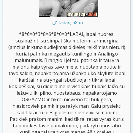
Tadas, 53 m.
*8*6*0*3*8*6*8*0*0*LABAI,,labai nuoresi
susipažinti su simpatiška moterimi ar mergina
(amzius ir kuno sudiejimas didieles reikšmies nieturi)
kuriai patinka miegautis kunilingo ir Analingo
malunumais. Brangioji jei tau patinka ir tau yra
malonu kaip vyras tavo miela, nuostabia putite ir
tavo saldia, nepakartojama užpakaluko skylute labai
karštai ir aistryngai isbučiuoja ir tikrai labai
kokibeškiai, su didiela meile visokiais budais laižo su
ležuviu iki pilno, nuostabaus, nepakartojamo
ORGAZMO ir tikrai nievieno tai buk gera,
niesidroviek paimk ir parašyk man. Galu prysiekti
kad tikrai tu niesigailesi ir nienusivilsi manimi.
Patikiek prašom manimi kad tikrai retas vyras kuris
taip mokes tavie pamaloninti, padaryti nuostabu
kunilinga tai yra tikras menas..Aš tikrai esu